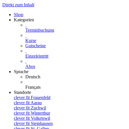
Direkt zum Inhalt
Shop
Kategorien
Terminbuchung
Kurse
Gutscheine
Einzeleintritt
Abos
Sprache
Deutsch
Français
Standorte
clever fit Frauenfeld
clever fit Aarau
clever fit Zuchwil
clever fit Winterthur
clever fit Volketswil
clever fit Steinhausen
clever fit St. Gallen