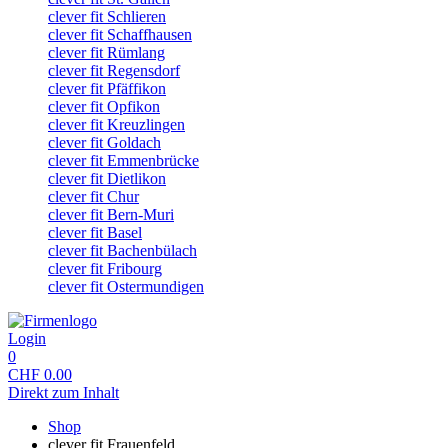
clever fit Schlieren
clever fit Schaffhausen
clever fit Rümlang
clever fit Regensdorf
clever fit Pfäffikon
clever fit Opfikon
clever fit Kreuzlingen
clever fit Goldach
clever fit Emmenbrücke
clever fit Dietlikon
clever fit Chur
clever fit Bern-Muri
clever fit Basel
clever fit Bachenbülach
clever fit Fribourg
clever fit Ostermundigen
Login
0
CHF
0.00
Direkt zum Inhalt
Shop
clever fit Frauenfeld