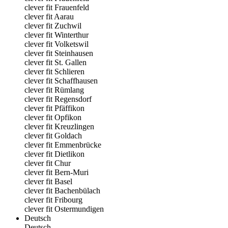
clever fit Frauenfeld
clever fit Aarau
clever fit Zuchwil
clever fit Winterthur
clever fit Volketswil
clever fit Steinhausen
clever fit St. Gallen
clever fit Schlieren
clever fit Schaffhausen
clever fit Rümlang
clever fit Regensdorf
clever fit Pfäffikon
clever fit Opfikon
clever fit Kreuzlingen
clever fit Goldach
clever fit Emmenbrücke
clever fit Dietlikon
clever fit Chur
clever fit Bern-Muri
clever fit Basel
clever fit Bachenbülach
clever fit Fribourg
clever fit Ostermundigen
Deutsch
Deutsch