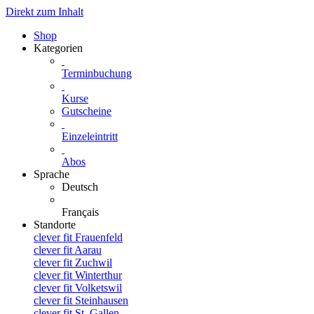
Direkt zum Inhalt
Shop
Kategorien
Terminbuchung
Kurse
Gutscheine
Einzeleintritt
Abos
Sprache
Deutsch
Français
Standorte
clever fit Frauenfeld
clever fit Aarau
clever fit Zuchwil
clever fit Winterthur
clever fit Volketswil
clever fit Steinhausen
clever fit St. Gallen