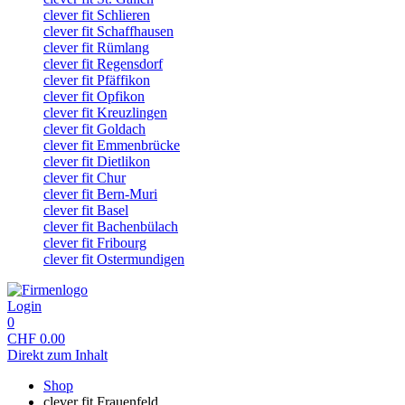
clever fit Schlieren
clever fit Schaffhausen
clever fit Rümlang
clever fit Regensdorf
clever fit Pfäffikon
clever fit Opfikon
clever fit Kreuzlingen
clever fit Goldach
clever fit Emmenbrücke
clever fit Dietlikon
clever fit Chur
clever fit Bern-Muri
clever fit Basel
clever fit Bachenbülach
clever fit Fribourg
clever fit Ostermundigen
Login
0
CHF
0.00
Direkt zum Inhalt
Shop
clever fit Frauenfeld